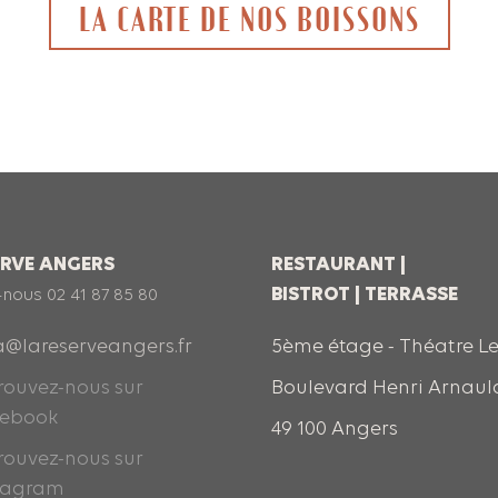
LA CARTE DE NOS BOISSONS
ERVE ANGERS
RESTAURANT |
BISTROT | TERRASSE
-nous
02 41 87 85 80
a@lareserveangers.fr
5ème étage - Théatre L
rouvez-nous sur
Boulevard Henri Arnaul
cebook
49 100 Angers
rouvez-nous sur
tagram