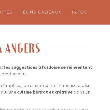
UPES
BONS CADEAUX
INFOS
À ANGERS
 et
les suggestions à l’ardoise se réinventent
e producteurs.
e d’implication et surtout un immense plaisir
d'hui une
cuisine bistrot et créative
dans un