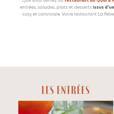
Que vous veniez au
restaurant du Quai d'
entrées, salades, plats et desserts
issus d'u
cosy et conviviale. Votre restaurant La Ré
LES ENTRÉES